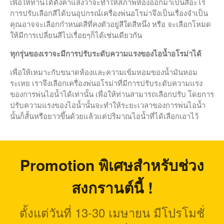
เพื่อให้ท่านได้ตั้งค่าแสงว่าจะทำให้สภาพห้องออกมาเป็นสีอะไร
eser ntumsi nibh, uum a justo
การปรับเลือกสีได้บนอุปกรณ์เครื่องพ่นอโรม่าจึงเป็นเรื่องจำเป็น
vitaes amet risus amets un.
Posi sectetut amet fermntum
คุณอาจจะเลือกกำหนดสีที่คงตัวอยู่สีใดสีหนึ่ง หรือ จะเลือกโหมด
orem ipsum quia dolor sit amet,
ให้มีการเปลี่ยนสีไปเรื่อยๆก็ได้เช่นเดียวกัน
consectetur, adipisci velit, sed
quia nons.
ทุกรุ่นของเราจะมีการปรับระดับความแรงของไอน้ำอโรม่าได้
We Can Deliver On Projects
เพื่อให้เหมาะกับขนาดห้องและความเข้มหอมของน้ำมันหอม
Fugiat dapibus, tellus ac cursus
ระเหย เราจึงเลือกเครื่องพ่นอโรม่าที่มีการปรับระดับความแรง
commodo, mauris sit condim
eser ntumsi nibh, uum a justo
ของการพ่นไอน้ำได้เท่านั้น เพื่อให้ท่านสามารถเลือกปรับ โดยการ
vitaes amet risus amets un.
ปรับความแรงของไอน้ำนั้นจะทำให้ระยะเวลาของการพ่นไอน้ำ
Posi sectetut amet fermntum
นั้นก็สั้นหรือยาวขึ้นด้วยแล้วแต่ปริมาณไอน้ำที่ได้เลือกเอาไว้
orem ipsum quia dolor sit amet,
consectetur, adipisci velit, sed
quia nons.
Promotion พิเศษสำหรับช่วง
สงกรานต์นี้ !
เครื่องพ่นอโรม่าซื้อแบบไหนถึงจะ
ดี
ตั้งแต่วันที่ 13-30 เมษายน มีโปรโมชั่
วิธีการเลือกเครื่องพ่นไอน้ำอโรม่
าให้เหมาะสมกับคุณ