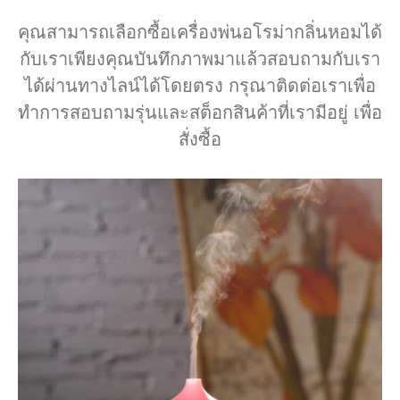
คุณสามารถเลือกซื้อเครื่องพ่นอโรม่ากลิ่นหอมได้
กับเราเพียงคุณบันทึกภาพมาแล้วสอบถามกับเรา
กุมภาพันธ์ 2020
ได้ผ่านทางไลน์ได้โดยตรง กรุณาติดต่อเราเพื่อ
สิงหาคม 2017
ทำการสอบถามรุ่นและสต็อกสินค้าที่เรามีอยู่ เพื่อ
สั่งซื้อ
น้ำมันหอมระเหย
เครื่องพ่นอโรม่า
เข้าสู่ระบบ
เข้าฟีด
แสดงความเห็นฟีด
WordPress.org