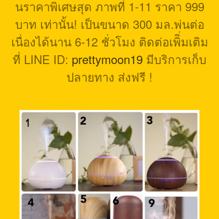
นราคาพิเศษสุด ภาพที่ 1-11 ราคา 999
7 คุณประโยชน์ของการใช้น้ำมัน
บาท เท่านั้น! เป็นขนาด 300 มล.พ่นต่อ
หอมระเหยกับเครื่องพ่นไอน้ำอ
โรม่า
เนื่องได้นาน 6-12 ชั่วโมง ติดต่อเพิิ่มเติม
8 เหตุผลว่าทำไมตามบ้านจึงควร
ที่ LINE ID:
prettymoon19
มีบริการเก็บ
จะมีเครื่องพ่นไอน้ำอโรม่า
ปลายทาง ส่งฟรี !
Neque porro quisquam est, qui
dolorem ipsum quia dolor sit
amet, consec tetur, adipisci
velit, sed quia non numquam
eius modi tempora voluptas
amets unser.
John Doe
,
My Company
Aliquam erat volutpat. Quisque
at est id ligula facilisis laoreet
eget pulvinar nibh.
Suspendisse at ultrices dui.
Curabitur ac felis arcu sadips
ipsums fugiats nemis.
Luke Beck
,
Theme Fusion