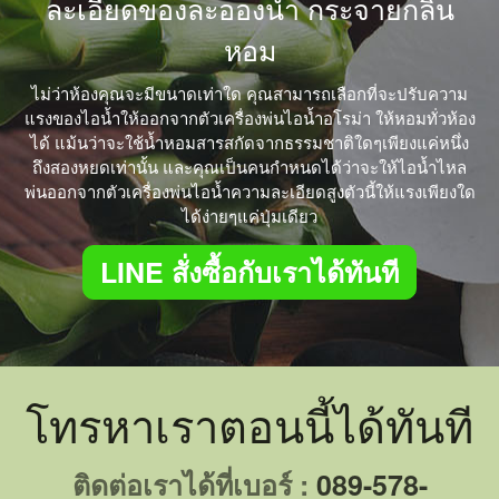
ละเอียดของละอองน้ำ กระจายกลิ่น
หอม
ไม่ว่าห้องคุณจะมีขนาดเท่าใด คุณสามารถเลือกที่จะปรับความ
แรงของไอน้ำให้ออกจากตัวเครื่องพ่นไอน้ำอโรม่า ให้หอมทั่วห้อง
ได้ แม้นว่าจะใช้น้ำหอมสารสกัดจากธรรมชาติใดๆเพียงแค่หนึ่ง
ถึงสองหยดเท่านั้น และคุณเป็นคนกำหนดได้ว่าจะให้ไอน้ำไหล
พ่นออกจากตัวเครื่องพ่นไอน้ำความละเอียดสูงตัวนี้ให้แรงเพียงใด
ได้ง่ายๆแค่ปุ่มเดียว
LINE สั่งซื้อกับเราได้ทันที
โทรหาเราตอนนี้ได้ทันที
ติดต่อเราได้ที่เบอร์ :
089-578-