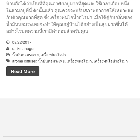
เข้าสู่ระบบ
บ้านถือได้ว่าเป็นที่ที่คุณอาศัยอยู่มากที่สุดและใช้เวลาเกือบหนึ่ง
ในสามอยู่ที่นี่ ดังนั้นแล้ว คุณควรจะปรับสภาพอากาศให้เหมาะสม
เข้าฟีด
กับตัวคุณมากที่สุด ซึ่งเครื่องพ่นไอน้ำอโรม่า เมื่อใช้คู่กับกลิ่นของ
แสดงความเห็นฟีด
น้ำมันหอมระเหยจะทำให้คุณอยู่บ้านได้อย่างเป็นสุขมากขึ้นได้
อย่างไรบทความนี้เรามีคำตอบสำหรับคุณ
WordPress.org
08/22/2017
rackmanager
Our Company Mission
น้ำมันหอมระเหย
,
เครื่องพ่นอโรม่า
Fugiat dapibus, tellus ac cursus
aroma diffuser
,
น้ำมันหอมระเหย
,
เครื่องพ่นอโรม่า
,
เครื่องพ่นไอน้ำอโรม่า
commodo, mauris sit condim
eser ntumsi nibh, uum a justo
Read More
vitaes amet risus amets un.
Posi sectetut amet fermntum
orem ipsum quia dolor sit amet,
consectetur, adipisci velit, sed
quia nons.
The Avada Philosophy
Fugiat dapibus, tellus ac cursus
commodo, mauris sit condim
eser ntumsi nibh, uum a justo
vitaes amet risus amets un.
Posi sectetut amet fermntum